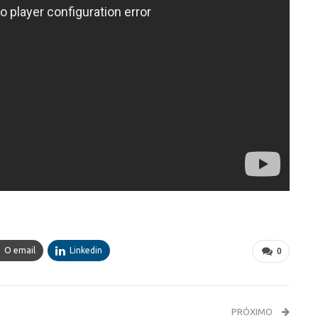
O email
Linkedin
0
PRÓXIMO