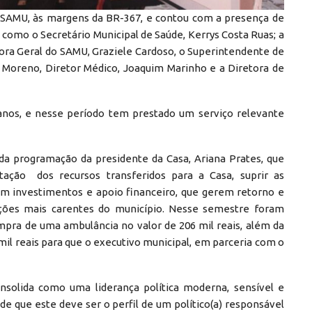
o SAMU, às margens da BR-367, e contou com a presença de
s como o Secretário Municipal de Saúde, Kerrys Costa Ruas; a
etora Geral do SAMU, Graziele Cardoso, o Superintendente de
s Moreno, Diretor Médico, Joaquim Marinho e a Diretora de
nos, e nesse período tem prestado um serviço relevante
 da programação da presidente da Casa, Ariana Prates, que
ação dos recursos transferidos para a Casa, suprir as
com investimentos e apoio financeiro, que gerem retorno e
ações mais carentes do município. Nesse semestre foram
pra de uma ambulância no valor de 206 mil reais, além da
 mil reais para que o executivo municipal, em parceria com o
onsolida como uma liderança política moderna, sensível e
de que este deve ser o perfil de um político(a) responsável