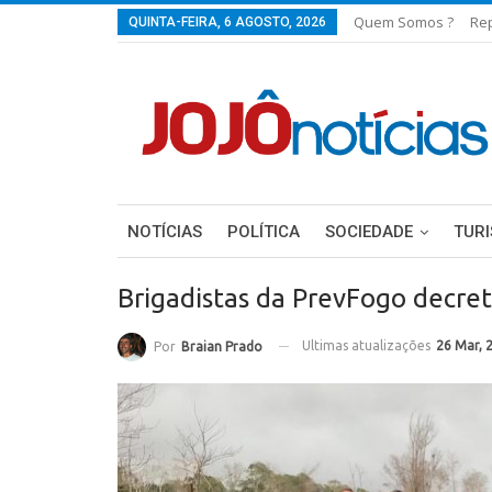
Quem Somos ?
Re
QUINTA-FEIRA, 6 AGOSTO, 2026
NOTÍCIAS
POLÍTICA
SOCIEDADE
TUR
Brigadistas da PrevFogo decret
Ultimas atualizações
26 Mar, 
Por
Braian Prado