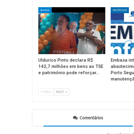
BAHIA
NOTÍCIAS
Uldurico Pinto declara R$
Embasa in
142,7 milhões em bens ao TSE
abastecim
e patrimônio pode reforçar…
Porto Segu
manutençã
PREV
NEXT
Comentários