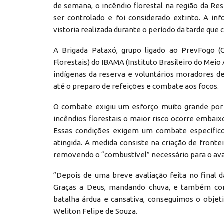
de semana, o incêndio florestal na região da Res
ser controlado e foi considerado extinto. A in
vistoria realizada durante o período da tarde que 
A Brigada Pataxó, grupo ligado ao PrevFogo 
Florestais) do IBAMA (Instituto Brasileiro do Me
indígenas da reserva e voluntários moradores d
até o preparo de refeições e combate aos focos.
O combate exigiu um esforço muito grande por 
incêndios florestais o maior risco ocorre embaixo
Essas condições exigem um combate específico,
atingida. A medida consiste na criação de fronte
removendo o “combustível” necessário para o ava
“Depois de uma breve avaliação feita no final da
Graças a Deus, mandando chuva, e também com
batalha árdua e cansativa, conseguimos o objeti
Weliton Felipe de Souza.