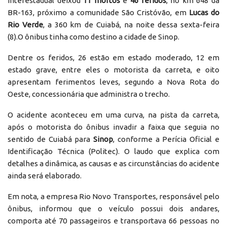
interestadual deixou
11 mortos
e
46 feridos
, no km 648 da
BR-163, próximo a comunidade São Cristóvão, em
Lucas do
Rio Verde
, a 360 km de Cuiabá, na noite dessa sexta-feira
(8).O ônibus tinha como destino a cidade de Sinop.
Dentre os feridos, 26 estão em estado moderado, 12 em
estado grave, entre eles o motorista da carreta, e oito
apresentam ferimentos leves, segundo a Nova Rota do
Oeste, concessionária que administra o trecho.
O acidente aconteceu em uma curva, na pista da carreta,
após o motorista do ônibus invadir a faixa que seguia no
sentido de Cuiabá para
Sinop
, conforme a Perícia Oficial e
Identificação Técnica (Politec). O laudo que explica com
detalhes a dinâmica, as causas e as circunstâncias do acidente
ainda será elaborado.
Em nota, a empresa Rio Novo Transportes, responsável pelo
ônibus, informou que o veículo possui dois andares,
comporta até 70 passageiros e transportava 66 pessoas no