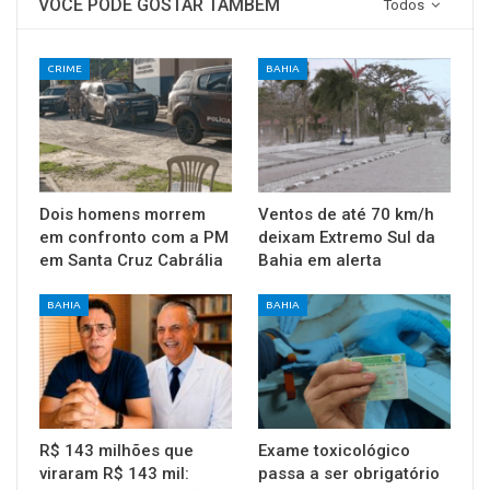
VOCÊ PODE GOSTAR TAMBÉM
Todos
CRIME
BAHIA
Dois homens morrem
Ventos de até 70 km/h
em confronto com a PM
deixam Extremo Sul da
em Santa Cruz Cabrália
Bahia em alerta
BAHIA
BAHIA
R$ 143 milhões que
Exame toxicológico
viraram R$ 143 mil:
passa a ser obrigatório