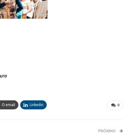
guro
O email
Linkedin
0
PRÓXIMO