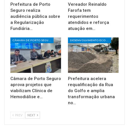
Prefeitura de Porto
Vereador Reinaldo
Seguro realiza
Farofa tem
audiência pública sobre
requerimentos
a Regularização
atendidos e reforça
Fundiária…
atuação em…
CÂMARA DE PORTO SEGURO
DESENVOLVIMENTO ECONÔMICO E SOCIAL
Câmara de Porto Seguro
Prefeitura acelera
aprova projetos que
requalificação da Rua
viabilizam Clínica de
do Golfo e amplia
Hemodiálise e…
transformação urbana
no…
PREV
NEXT