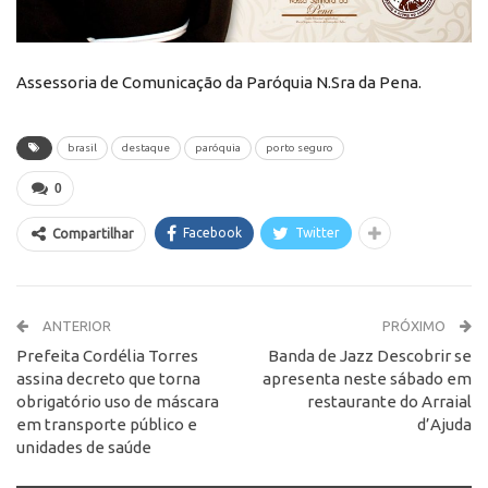
Assessoria de Comunicação da Paróquia N.Sra da Pena.
brasil
destaque
paróquia
porto seguro
0
Facebook
Twitter
Compartilhar
ANTERIOR
PRÓXIMO
Prefeita Cordélia Torres
Banda de Jazz Descobrir se
assina decreto que torna
apresenta neste sábado em
obrigatório uso de máscara
restaurante do Arraial
em transporte público e
d’Ajuda
unidades de saúde