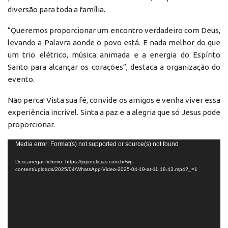
diversão para toda a família.
“Queremos proporcionar um encontro verdadeiro com Deus,
levando a Palavra aonde o povo está. E nada melhor do que
um trio elétrico, música animada e a energia do Espírito
Santo para alcançar os corações”, destaca a organização do
evento.
Não perca! Vista sua fé, convide os amigos e venha viver essa
experiência incrível. Sinta a paz e a alegria que só Jesus pode
proporcionar.
Reprodutor
Media error: Format(s) not supported or source(s) not found
de
Descarregar ficheiro: https://jojonoticias.com.br/wp-
vídeo
content/uploads/2025/04/WhatsApp-Video-2025-04-19-at-11.18.43.mp4?_=1