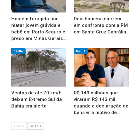
Homem foragido por
Dois homens morrem
matar jovem grávida e
em confronto com a PM
bebê em Porto Seguro é
em Santa Cruz Cabrália
preso em Minas Gerais…
BAHIA
BAHIA
Ventos de até 70 km/h
R$ 143 milhões que
deixam Extremo Sul da
viraram R$ 143 mil:
Bahia em alerta
quando a declaração de
bens vira motivo de…
PREV
NEXT