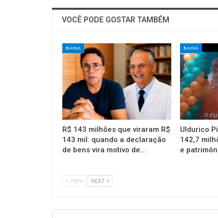
VOCÊ PODE GOSTAR TAMBÉM
BAHIA
BAHIA
R$ 143 milhões que viraram R$
Uldurico P
143 mil: quando a declaração
142,7 milh
de bens vira motivo de…
e patrimôn
PREV
NEXT