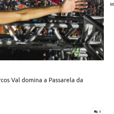
M
rcos Val domina a Passarela da
0