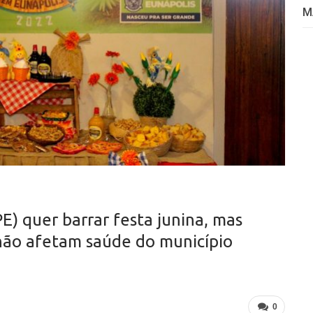
M
E) quer barrar festa junina, mas
 não afetam saúde do município
0