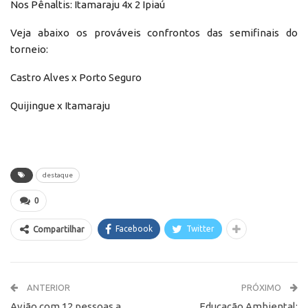
Nos Pênaltis: Itamaraju 4x 2 Ipiaú
Veja abaixo os prováveis confrontos das semifinais do
torneio:
Castro Alves x Porto Seguro
Quijingue x Itamaraju
destaque
0
Facebook
Twitter
Compartilhar
ANTERIOR
PRÓXIMO
Avião com 12 pessoas a
Educação Ambiental: