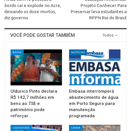
bordo cai e explode no Acre,
Projeto Conhecer Para
deixando os doze mortos,
Preservar leva estudantes a
diz governo
RPPN Rio do Brasil
VOCÊ PODE GOSTAR TAMBÉM
Todos
BAHIA
NOTÍCIAS
Uldurico Pinto declara
Embasa interromperá
R$ 142,7 milhões em
abastecimento de água
bens ao TSE e
em Porto Seguro para
patrimônio pode
manutenção
reforçar…
programada
CIDADANIA
CRIME