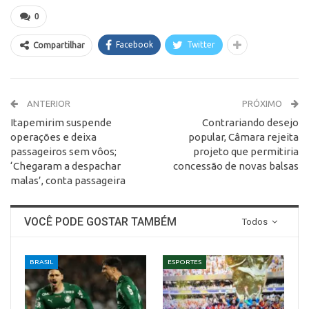
0
Facebook
Twitter
Compartilhar
ANTERIOR
PRÓXIMO
Itapemirim suspende
Contrariando desejo
operações e deixa
popular, Câmara rejeita
passageiros sem vôos;
projeto que permitiria
‘Chegaram a despachar
concessão de novas balsas
malas’, conta passageira
VOCÊ PODE GOSTAR TAMBÉM
Todos
BRASIL
ESPORTES