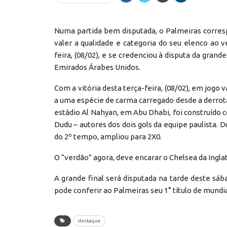
Numa partida bem disputada, o Palmeiras corres
valer a qualidade e categoria do seu elenco ao ve
feira, (08/02), e se credenciou à disputa da grande
Emirados Árabes Unidos.
Com a vitória desta terça-feira, (08/02), em jogo 
a uma espécie de carma carregado desde a derrota
estádio Al Nahyan, em Abu Dhabi, foi construído
Dudu – autores dos dois gols da equipe paulista. D
do 2º tempo, ampliou para 2X0.
O “verdão” agora, deve encarar o Chelsea da Inglat
A grande final será disputada na tarde deste sáb
pode conferir ao Palmeiras seu 1° título de mundia
destaque