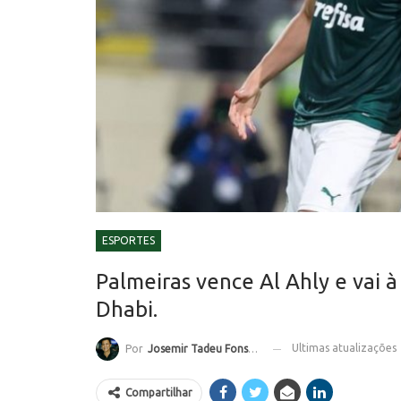
ESPORTES
Palmeiras vence Al Ahly e vai 
Dhabi.
Ultimas atualizações
Por
Josemir Tadeu Fonseca
Compartilhar