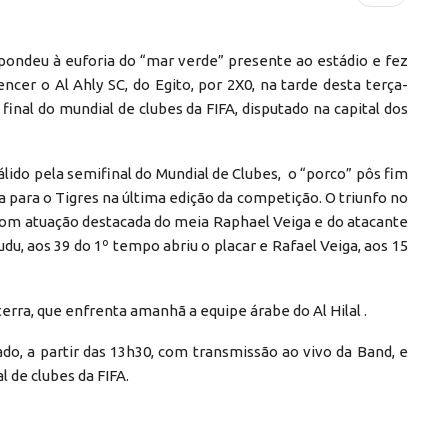
pondeu à euforia do “mar verde” presente ao estádio e fez
ncer o Al Ahly SC, do Egito, por 2X0, na tarde desta terça-
 final do mundial de clubes da FIFA, disputado na capital dos
válido pela semifinal do Mundial de Clubes, o “porco” pôs fim
 para o Tigres na última edição da competição. O triunfo no
 com atuação destacada do meia Raphael Veiga e do atacante
udu, aos 39 do 1º tempo abriu o placar e Rafael Veiga, aos 15
erra, que enfrenta amanhã a equipe árabe do Al Hilal .
ado, a partir das 13h30, com transmissão ao vivo da Band, e
l de clubes da FIFA.