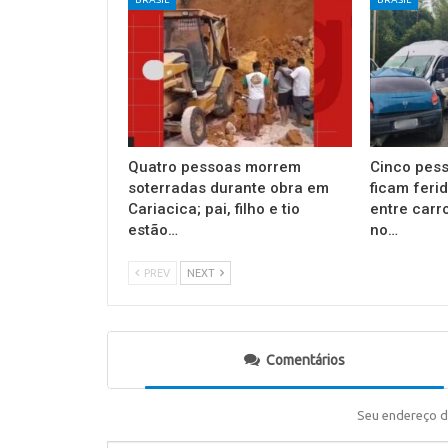
Quatro pessoas morrem
Cinco pess
soterradas durante obra em
ficam feri
Cariacica; pai, filho e tio
entre carr
estão…
no…
PREV
NEXT
Comentários
Seu endereço d