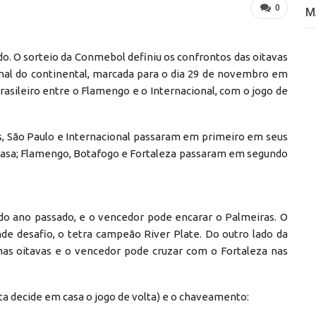
0
M
do. O sorteio da Conmebol definiu os confrontos das oitavas
inal do continental, marcada para o dia 29 de novembro em
rasileiro entre o Flamengo e o Internacional, com o jogo de
as, São Paulo e Internacional passaram em primeiro em seus
casa; Flamengo, Botafogo e Fortaleza passaram em segundo
do ano passado, e o vencedor pode encarar o Palmeiras. O
e desafio, o tetra campeão River Plate. Do outro lado da
nas oitavas e o vencedor pode cruzar com o Fortaleza nas
ita decide em casa o jogo de volta) e o chaveamento: