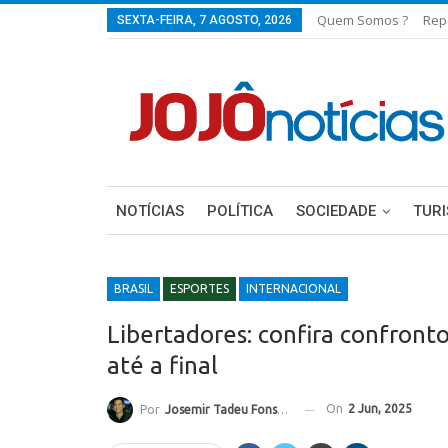
Quem Somos ?
Rep
SEXTA-FEIRA, 7 AGOSTO, 2026
NOTÍCIAS
POLÍTICA
SOCIEDADE
TUR
BRASIL
ESPORTES
INTERNACIONAL
Libertadores: confira confront
até a final
On
2 Jun, 2025
Por
Josemir Tadeu Fonseca