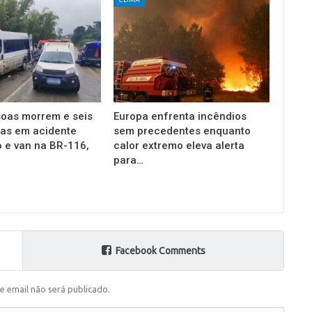
oas morrem e seis
Europa enfrenta incêndios
das em acidente
sem precedentes enquanto
o e van na BR-116,
calor extremo eleva alerta
para…
Facebook Comments
e email não será publicado.