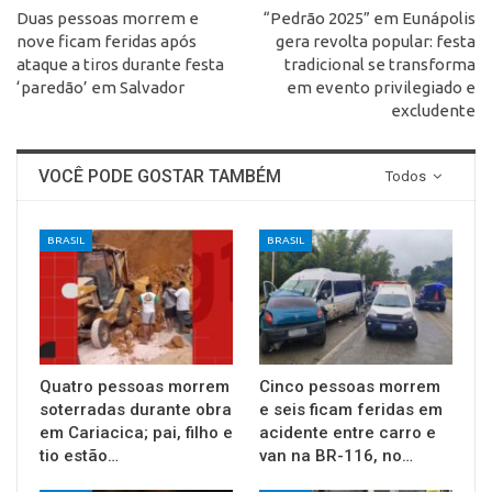
Duas pessoas morrem e
“Pedrão 2025” em Eunápolis
nove ficam feridas após
gera revolta popular: festa
ataque a tiros durante festa
tradicional se transforma
‘paredão’ em Salvador
em evento privilegiado e
excludente
VOCÊ PODE GOSTAR TAMBÉM
Todos
BRASIL
BRASIL
Quatro pessoas morrem
Cinco pessoas morrem
soterradas durante obra
e seis ficam feridas em
em Cariacica; pai, filho e
acidente entre carro e
tio estão…
van na BR-116, no…