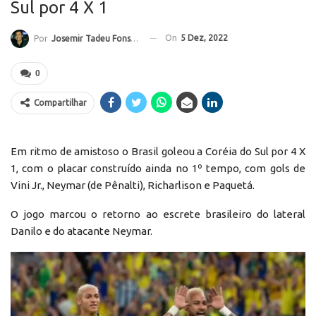
Sul por 4 X 1
On
5 Dez, 2022
Por
Josemir Tadeu Fonseca
0
Compartilhar
Em ritmo de amistoso o Brasil goleou a Coréia do Sul por 4 X
1, com o placar construído ainda no 1º tempo, com gols de
Vini Jr., Neymar (de Pênalti), Richarlison e Paquetá.
O jogo marcou o retorno ao escrete brasileiro do lateral
Danilo e do atacante Neymar.