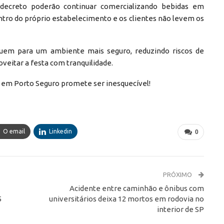
 decreto poderão continuar comercializando bebidas em
ntro do próprio estabelecimento e os clientes não levem os
buem para um ambiente mais seguro, reduzindo riscos de
veitar a festa com tranquilidade.
5 em Porto Seguro promete ser inesquecível!
O email
Linkedin
0
PRÓXIMO
Acidente entre caminhão e ônibus com
5
universitários deixa 12 mortos em rodovia no
interior de SP