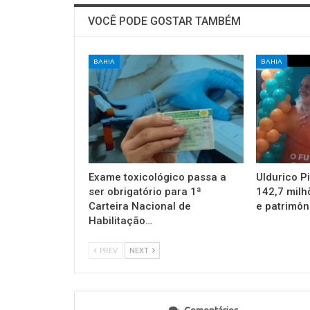
VOCÊ PODE GOSTAR TAMBÉM
BAHIA
BAHIA
Exame toxicológico passa a
Uldurico P
ser obrigatório para 1ª
142,7 milh
Carteira Nacional de
e patrimôn
Habilitação…
PREV
NEXT