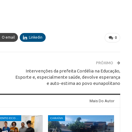
O email
Linkedin
0
PRÓXIMO
Intervenções da prefeita Cordélia na Educação,
Esporte e, especialmente saúde, devolve esperança
e auto-estima ao povo eunapolitano
Mais Do Autor
DESENVOLVIMENTO ECONÔMICO E SOCIAL
CARAÍVA