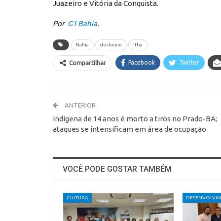
Juazeiro e Vitória da Conquista.
Por
G1 Bahia
.
Bahia
destaque
ifba
Facebook
Twitter
Compartilhar
ANTERIOR
Indígena de 14 anos é morto a tiros no Prado-BA;
ataques se intensificam em área de ocupação
VOCÊ PODE GOSTAR TAMBÉM
CULTURA