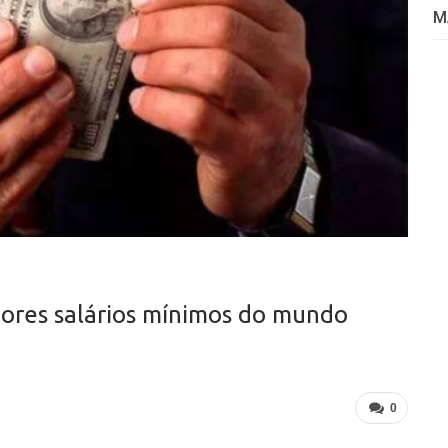
M
iores salários mínimos do mundo
0