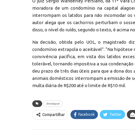
O juiz Sérgio Wanderley Persiano, da 11ª Vara C
moradora de um condomínio na capital alagoen
interrompam os latidos para não incomodar os v
autor alega que os cachorros perturbam o soss
disso, o nível do ruído, segundo o texto, é acima n
Na decisão, obtida pelo UOL, o magistrado di
condomínio extrapola o aceitável”. “Na hipótese 
convivência pacífica, em vista dos latidos exc
tolerável, tornando impositiva a sua condenação n
deu prazo de três dias úteis para que a dona do
animais domésticos interrompam a emissão de so
multa diária de R$200 até o limite de R$10 mil.
destaque
Facebook
Twitter
Compartilhar