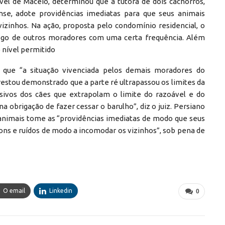
ível de Maceió, determinou que a tutora de dois cachorros,
se, adote providências imediatas para que seus animais
izinhos. Na ação, proposta pelo condomínio residencial, o
ego de outros moradores com uma certa frequência. Além
o nível permitido
z que “a situação vivenciada pelos demais moradores do
restou demonstrado que a parte ré ultrapassou os limites da
essivos dos cães que extrapolam o limite do razoável e do
a obrigação de fazer cessar o barulho”, diz o juiz. Persiano
s animais tome as “providências imediatas de modo que seus
ns e ruídos de modo a incomodar os vizinhos”, sob pena de
O email
Linkedin
0