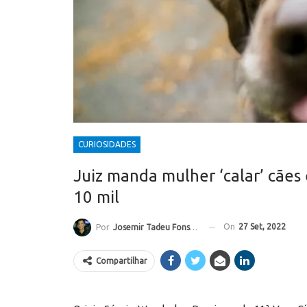
CURIOSIDADES
Juiz manda mulher ‘calar’ cães 
10 mil
On
27 Set, 2022
Por
Josemir Tadeu Fonseca
Compartilhar