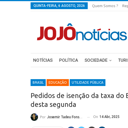
Quem Somos ?
Re
QUINTA-FEIRA, 6 AGOSTO, 2026
NOTÍCIAS
POLÍTICA
SOCIEDADE
TUR
BRASIL
EDUCAÇÃO
UTILIDADE PÚBLICA
Pedidos de isenção da taxa do 
desta segunda
On
14 Abr, 2025
Por
Josemir Tadeu Fonseca