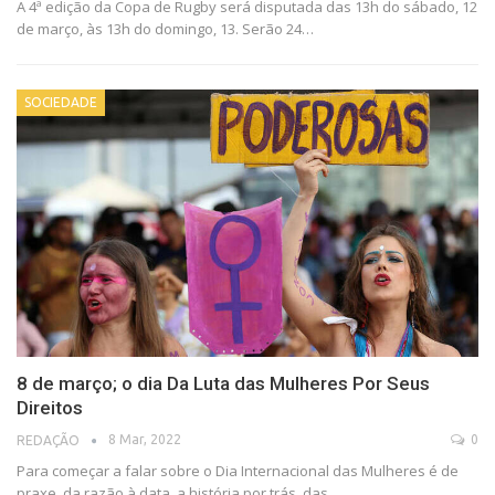
A 4ª edição da Copa de Rugby será disputada das 13h do sábado, 12
de março, às 13h do domingo, 13. Serão 24…
SOCIEDADE
8 de março; o dia Da Luta das Mulheres Por Seus
Direitos
8 Mar, 2022
0
REDAÇÃO
Para começar a falar sobre o Dia Internacional das Mulheres é de
praxe, da razão à data, a história por trás, das…