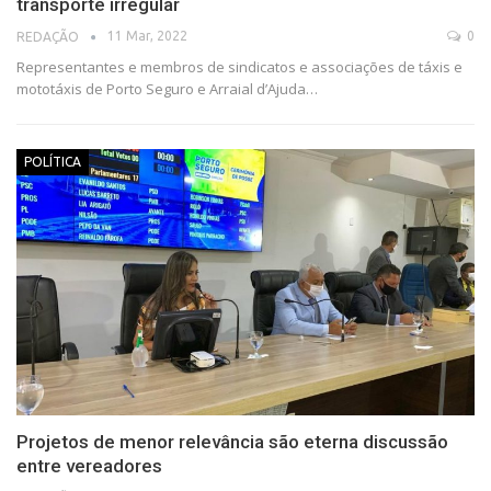
transporte irregular
11 Mar, 2022
0
REDAÇÃO
Representantes e membros de sindicatos e associações de táxis e
mototáxis de Porto Seguro e Arraial d’Ajuda…
POLÍTICA
Projetos de menor relevância são eterna discussão
entre vereadores