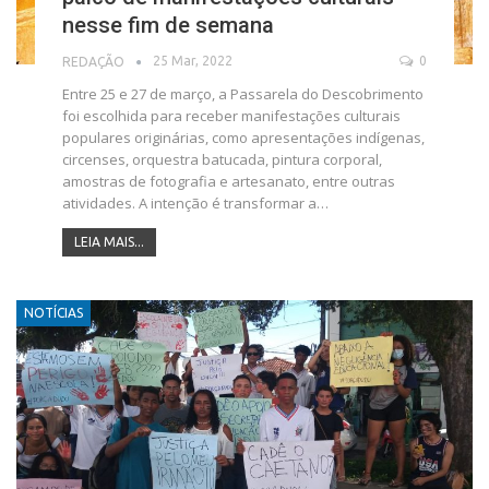
nesse fim de semana
25 Mar, 2022
0
REDAÇÃO
Entre 25 e 27 de março, a Passarela do Descobrimento
foi escolhida para receber manifestações culturais
populares originárias, como apresentações indígenas,
circenses, orquestra batucada, pintura corporal,
amostras de fotografia e artesanato, entre outras
atividades. A intenção é transformar a…
LEIA MAIS...
NOTÍCIAS