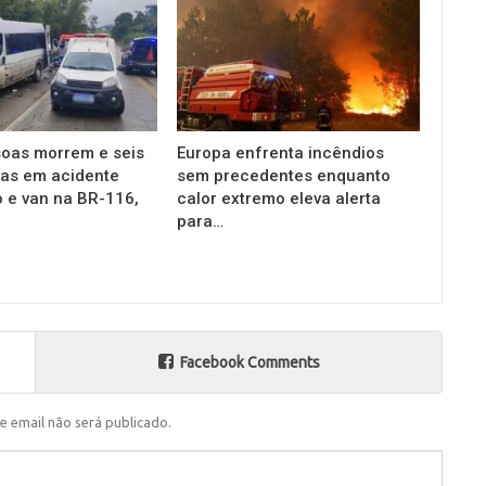
oas morrem e seis
Europa enfrenta incêndios
das em acidente
sem precedentes enquanto
o e van na BR-116,
calor extremo eleva alerta
para…
Facebook Comments
e email não será publicado.