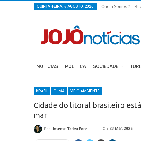
Quem Somos ?
Re
QUINTA-FEIRA, 6 AGOSTO, 2026
NOTÍCIAS
POLÍTICA
SOCIEDADE
TUR
BRASIL
CLIMA
MEIO AMBIENTE
Cidade do litoral brasileiro es
mar
On
23 Mar, 2025
Por
Josemir Tadeu Fonseca