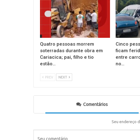
Quatro pessoas morrem
Cinco pess
soterradas durante obra em
ficam feri
Cariacica; pai, filho e tio
entre carr
estão…
no…
PREV
NEXT
Comentários
Seu endereço d