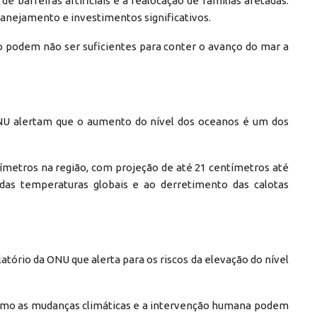
de barreiras artificiais e a realocação de famílias afetadas.
anejamento e investimentos significativos.
zo podem não ser suficientes para conter o avanço do mar a
ONU alertam que o aumento do nível dos oceanos é um dos
tímetros na região, com projeção de até 21 centímetros até
as temperaturas globais e ao derretimento das calotas
tório da ONU que alerta para os riscos da elevação do nível
como as mudanças climáticas e a intervenção humana podem