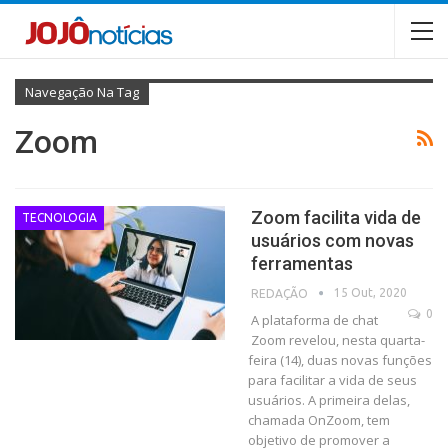
Navegação Na Tag
Zoom
Zoom facilita vida de
TECNOLOGIA
usuários com novas
ferramentas
15 Out, 2020
REDAÇÃO
0
A plataforma de chat
Zoom revelou, nesta quarta-
feira (14), duas novas funções
para facilitar a vida de seus
usuários. A primeira delas,
chamada OnZoom, tem
objetivo de promover a