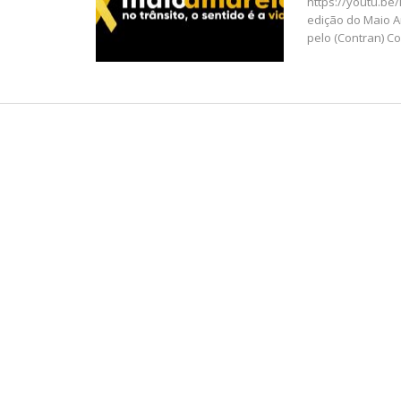
https://youtu.be/
edição do Maio A
pelo (Contran) C