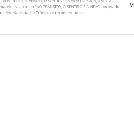
I-flixerLfU
NO TRÂNSITO, O SENTIDO É A VIDA
Este ano, a sexta
M
marelo traz o tema “NO TRÂNSITO, O SENTIDO É A VIDA”, aprovado
onselho Nacional de Trânsito e recomendado
…