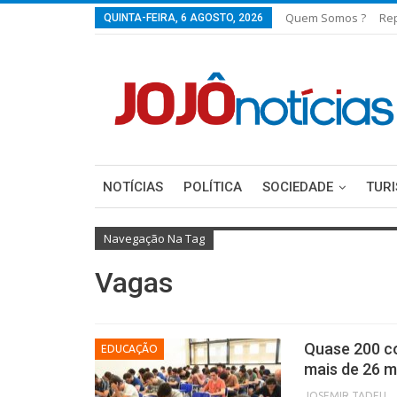
Quem Somos ?
Re
QUINTA-FEIRA, 6 AGOSTO, 2026
NOTÍCIAS
POLÍTICA
SOCIEDADE
TUR
Navegação Na Tag
Vagas
Quase 200 c
EDUCAÇÃO
mais de 26 mi
JOSEMIR TADEU FON