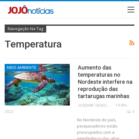
Navegação Na Tag
Temperatura
Aumento das
MEIO AMBIENTE
temperaturas no
Nordeste interfere na
reprodução das
tartarugas marinhas
14 Abr,
JOSEMIR TADEU FONSECA
2022
0
No Nordeste do país,
pesquisadores estão
preocupados com a
interferência das altas