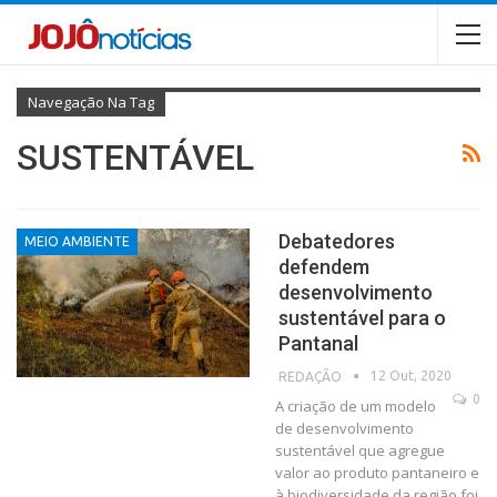
Navegação Na Tag
SUSTENTÁVEL
Debatedores
MEIO AMBIENTE
defendem
desenvolvimento
sustentável para o
Pantanal
12 Out, 2020
REDAÇÃO
0
A criação de um modelo
de desenvolvimento
sustentável que agregue
valor ao produto pantaneiro e
à biodiversidade da região foi