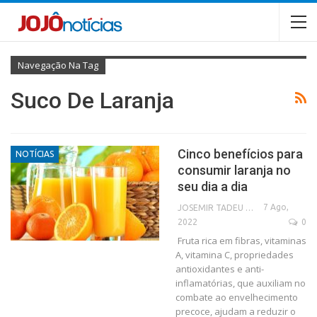
Navegação Na Tag
Suco De Laranja
Cinco benefícios para
NOTÍCIAS
consumir laranja no
seu dia a dia
7 Ago,
JOSEMIR TADEU FONSECA
2022
0
Fruta rica em fibras, vitaminas
A, vitamina C, propriedades
antioxidantes e anti-
inflamatórias, que auxiliam no
combate ao envelhecimento
precoce, ajudam a reduzir o