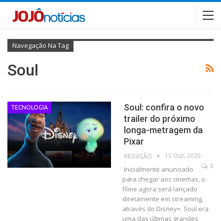
Navegação Na Tag
Soul
Soul: confira o novo
TECNOLOGIA
trailer do próximo
longa-metragem da
Pixar
15 Out, 2020
REDAÇÃO
0
Inicialmente anunciado
para chegar aos cinemas, o
filme agora será lançado
diretamente em streaming,
através do Disney+. Soul era
uma das últimas grandes