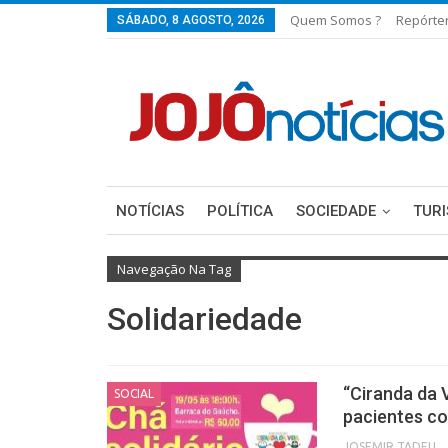
Quem Somos ?
Repórte
SÁBADO, 8 AGOSTO, 2026
NOTÍCIAS
POLÍTICA
SOCIEDADE
TUR
Navegação Na Tag
Solidariedade
“Ciranda da 
SOCIAL
pacientes c
JOSEMIR TADEU FON