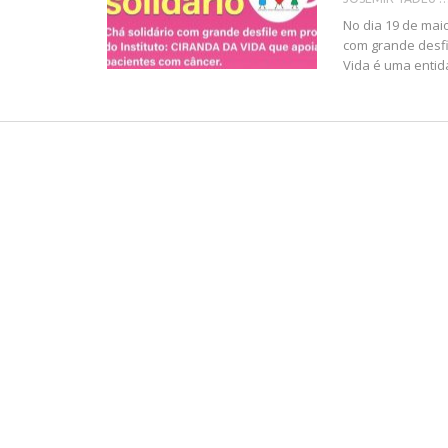
No dia 19 de maio
com grande desfi
Vida é uma entida