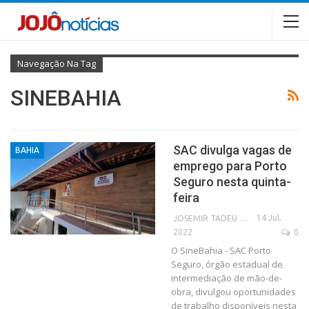
Navegação Na Tag
SINEBAHIA
SAC divulga vagas de
BAHIA
emprego para Porto
Seguro nesta quinta-
feira
14 Jul,
JOSEMIR TADEU FONSECA
2022
0
O SineBahia - SAC Porto
Seguro, órgão estadual de
intermediação de mão-de-
obra, divulgou oportunidades
de trabalho disponíveis nesta