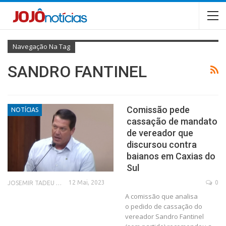
Navegação Na Tag
SANDRO FANTINEL
Comissão pede
NOTÍCIAS
cassação de mandato
de vereador que
discursou contra
baianos em Caxias do
Sul
12 Mai, 2023
0
JOSEMIR TADEU FONSECA
A comissão que analisa
o pedido de cassação do
vereador Sandro Fantinel