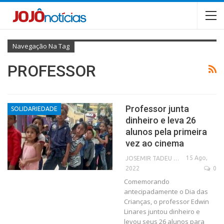
Navegação Na Tag
PROFESSOR
Professor junta
SOLIDARIEDADE
dinheiro e leva 26
alunos pela primeira
vez ao cinema
15 Ago,
JOSEMIR TADEU FONSECA
2022
0
Comemorando
antecipadamente o Dia das
Crianças, o professor Edwin
Linares juntou dinheiro e
levou seus 26 alunos para