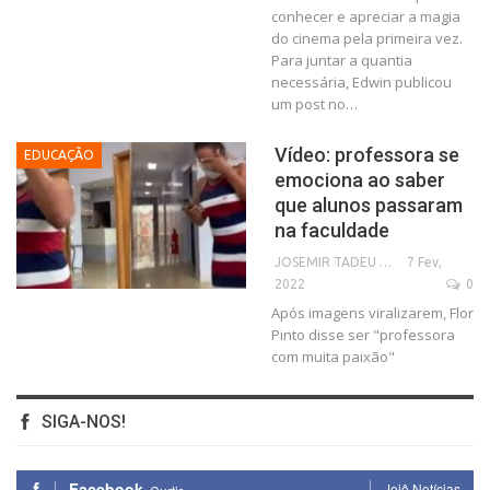
conhecer e apreciar a magia
do cinema pela primeira vez.
Para juntar a quantia
necessária, Edwin publicou
um post no…
Vídeo: professora se
EDUCAÇÃO
emociona ao saber
que alunos passaram
na faculdade
7 Fev,
JOSEMIR TADEU FONSECA
2022
0
Após imagens viralizarem, Flor
Pinto disse ser "professora
com muita paixão"
SIGA-NOS!
Facebook
Jojô Notícias