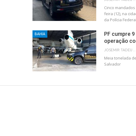
Cinco mandados 
feira (12), na c
da Polícia Feder
PF cumpre 9 
BAHIA
operação con
JOSEMIR TADEU FON
Meia tonelada de
Salvador