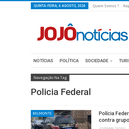
Quem Somos ?
Re
QUINTA-FEIRA, 6 AGOSTO, 2026
NOTÍCIAS
POLÍTICA
SOCIEDADE
TUR
Navegação Na Tag
Policia Federal
Polícia Fed
BELMONTE
contra grupo
JOSEMIR TADEU FON