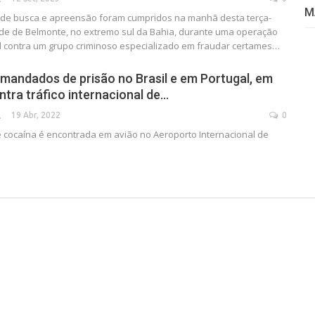
M
de busca e apreensão foram cumpridos na manhã desta terça-
idade de Belmonte, no extremo sul da Bahia, durante uma operação
al contra um grupo criminoso especializado em fraudar certames…
mandados de prisão no Brasil e em Portugal, em
tra tráfico internacional de…
19 Abr, 2022
0
SECA
 cocaína é encontrada em avião no Aeroporto Internacional de