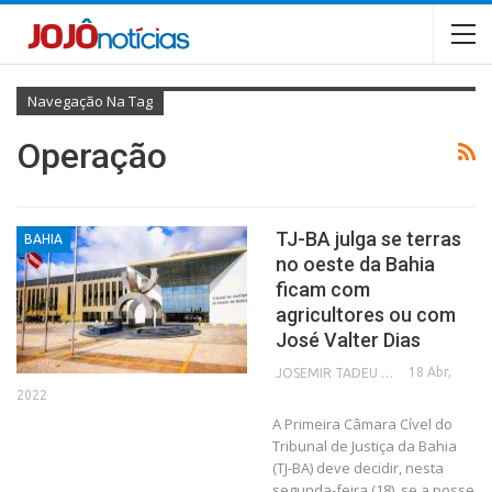
Navegação Na Tag
Operação
TJ-BA julga se terras
BAHIA
no oeste da Bahia
ficam com
agricultores ou com
José Valter Dias
18 Abr,
JOSEMIR TADEU FONSECA
2022
A Primeira Câmara Cível do
Tribunal de Justiça da Bahia
(TJ-BA) deve decidir, nesta
segunda-feira (18), se a posse