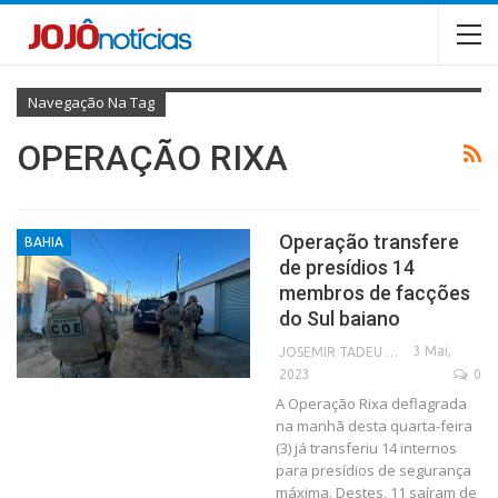
Navegação Na Tag
OPERAÇÃO RIXA
Operação transfere
BAHIA
de presídios 14
membros de facções
do Sul baiano
3 Mai,
JOSEMIR TADEU FONSECA
2023
0
A Operação Rixa deflagrada
na manhã desta quarta-feira
(3) já transferiu 14 internos
para presídios de segurança
máxima. Destes, 11 saíram de