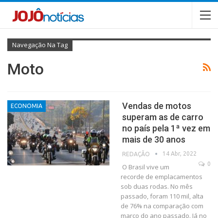
Navegação Na Tag
Moto
Vendas de motos
ECONOMIA
superam as de carro
no país pela 1ª vez em
mais de 30 anos
14 Abr, 2022
REDAÇÃO
0
O Brasil vive um
recorde de emplacamentos
sob duas rodas. No mês
passado, foram 110 mil, alta
de 76% na comparação com
março do ano passado. Já no