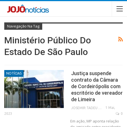
Navegação Na Tag
Ministério Público Do
Estado De São Paulo
Justiça suspende
NOTÍCIAS
contrato da Câmara
de Cordeirópolis com
escritório de vereador
de Limeira
1 Mai,
JOSEMIR TADEU FONSECA
2023
0
Em ação, MP aponta relação
de amizade entre presidente