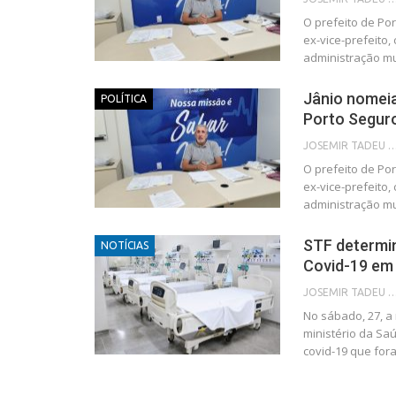
O prefeito de Port
ex-vice-prefeito,
administração mu
Jânio nomeia
POLÍTICA
Porto Segur
JOSEMIR TADEU FON
O prefeito de Port
ex-vice-prefeito,
administração mu
STF determin
NOTÍCIAS
Covid-19 em
JOSEMIR TADEU FON
No sábado, 27, a
ministério da Saú
covid-19 que for