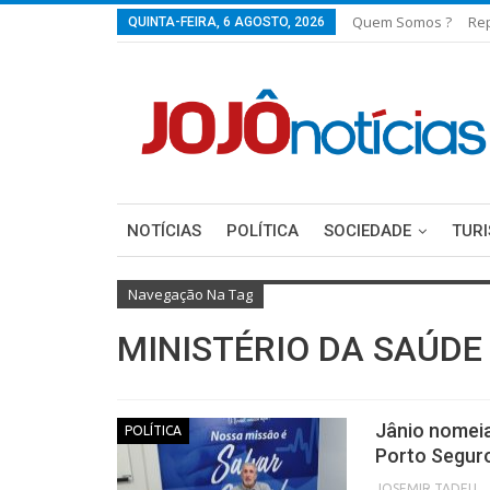
Quem Somos ?
Re
QUINTA-FEIRA, 6 AGOSTO, 2026
NOTÍCIAS
POLÍTICA
SOCIEDADE
TUR
Navegação Na Tag
MINISTÉRIO DA SAÚDE
Jânio nomeia
POLÍTICA
Porto Segur
JOSEMIR TADEU FON