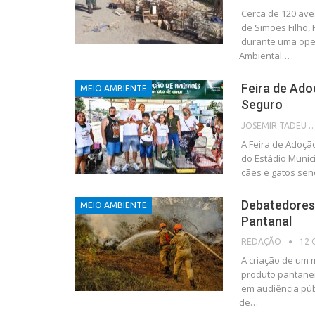
Cerca de 120 aves
de Simões Filho,
durante uma ope
Ambiental…
Feira de Ado
MEIO AMBIENTE
Seguro
JOSEMIR TADEU FON
A Feira de Adoçã
do Estádio Munic
cães e gatos sen
Debatedores
MEIO AMBIENTE
Pantanal
12 
REDAÇÃO
A criação de um 
produto pantaneir
em audiência pú
de
…