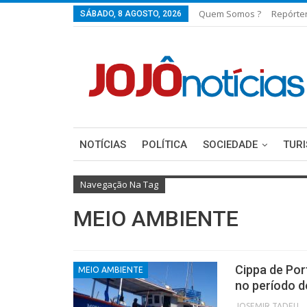
Quem Somos ?
Repórte
SÁBADO, 8 AGOSTO, 2026
NOTÍCIAS
POLÍTICA
SOCIEDADE
TUR
Navegação Na Tag
MEIO AMBIENTE
Cippa de Por
MEIO AMBIENTE
no período d
JOSEMIR TADEU FON