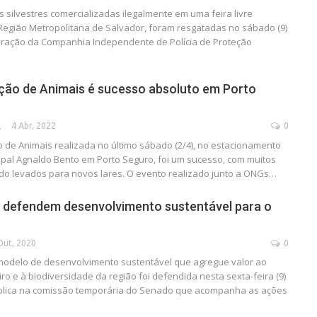
 silvestres comercializadas ilegalmente em uma feira livre
 Região Metropolitana de Salvador, foram resgatadas no sábado (9)
ração da Companhia Independente de Polícia de Proteção
ção de Animais é sucesso absoluto em Porto
4 Abr, 2022
0
SECA
o de Animais realizada no último sábado (2/4), no estacionamento
ipal Agnaldo Bento em Porto Seguro, foi um sucesso, com muitos
do levados para novos lares. O evento realizado junto a ONGs…
 defendem desenvolvimento sustentável para o
Out, 2020
0
modelo de desenvolvimento sustentável que agregue valor ao
o e à biodiversidade da região foi defendida nesta sexta-feira (9)
blica na comissão temporária do Senado que acompanha as ações