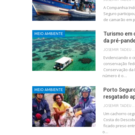
A Companhia Inde
Seguro participo
de camarão em p
Turismo em 
MEIO AMBIENTE
da pré-pand
JOSEMIR TADEU FON
Evidenciando o c
conservação fede
Conservação da B
número é o…
Porto Seguro
MEIO AMBIENTE
resgatado ap
JOSEMIR TADEU FON
Um cachorro cego
Costa do Descobr
ficado preso ent
o…