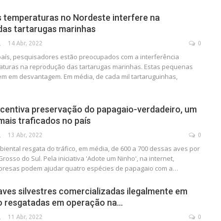
 temperaturas no Nordeste interfere na
das tartarugas marinhas
14 Abr, 2022
0
SECA
aís, pesquisadores estão preocupados com a interferência
aturas na reprodução das tartarugas marinhas. Estas pequenas
cem em desvantagem. Em média, de cada mil tartaruguinhas,
centiva preservação do papagaio-verdadeiro, um
mais traficados no país
13 Abr, 2022
0
SECA
biental resgata do tráfico, em média, de 600 a 700 dessas aves por
osso do Sul. Pela iniciativa 'Adote um Ninho', na internet,
mpresas podem ajudar quatro espécies de papagaio com a…
aves silvestres comercializadas ilegalmente em
são resgatadas em operação na…
11 Abr, 2022
0
SECA