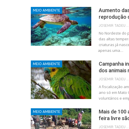
Aumento das
MEIO AMBIENTE
reprodução 
JOSEMIR TADEU FON
No Nordeste do p
das altas temper
criaturas já nas
apenas uma…
Campanha in
MEIO AMBIENTE
dos animais 
JOSEMIR TADEU FON
A fiscalização am
ano só em Mato Gr
voluntários e e
Mais de 100 
MEIO AMBIENTE
feira livre 
JOSEMIR TADEU FON