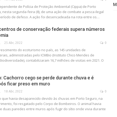
M
pendente de Polícia de Proteção Ambiental (Cippa) de Porto
u, nesta segunda-feira (8), de uma ação de combate a pesca ilegal
eríodo de defeso. A ação foi desencadeada na rota entre os…
centros de conservação federais supera números
emia
25 Abr, 2022
0
SECA
rescimento do ecoturismo no país, as 145 unidades de
rais, administradas pelo ICMBio (Instituto Chico Mendes de
iodiversidade), contabilizaram 16,7 milhões de visitas em 2021. O
: Cachorro cego se perde durante chuva e é
ós ficar preso em muro
18 Abr, 2022
0
SECA
 que havia desaparecido devido às chuvas em Porto Seguro, na
imento, foi resgatado pelo Corpo de Bombeiros. O animal havia
re duas paredes entre muros após fugir do sítio onde vivia durante