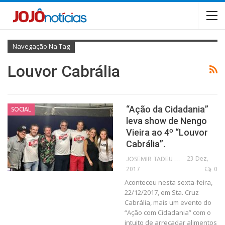
Navegação Na Tag
Louvor Cabrália
“Ação da Cidadania”
SOCIAL
leva show de Nengo
Vieira ao 4º “Louvor
Cabrália”.
23 Dez,
JOSEMIR TADEU FONSECA
2017
0
Aconteceu nesta sexta-feira,
22/12/2017, em Sta. Cruz
Cabrália, mais um evento do
“Ação com Cidadania” com o
intuito de arrecadar alimentos