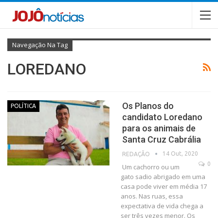
Navegação Na Tag
LOREDANO
Os Planos do
POLÍTICA
candidato Loredano
para os animais de
Santa Cruz Cabrália
14 Out, 2020
REDAÇÃO
0
Um cachorro ou um
gato sadio abrigado em uma
casa pode viver em média 17
anos. Nas ruas, essa
expectativa de vida chega a
ser três vezes menor. Os