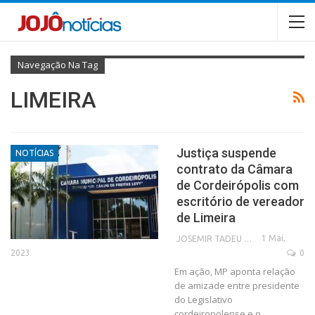
Navegação Na Tag
LIMEIRA
Justiça suspende
NOTÍCIAS
contrato da Câmara
de Cordeirópolis com
escritório de vereador
de Limeira
1 Mai,
JOSEMIR TADEU FONSECA
2023
0
Em ação, MP aponta relação
de amizade entre presidente
do Legislativo
cordeiropolense e o