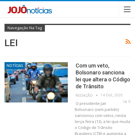
Navegação Na Tag
LEI
Com um veto,
NOTÍCIAS
Bolsonaro sanciona
lei que altera o Código
de Trânsito
14 Out, 2020
REDAÇÃO
0
O presidente Jair
Bolsonaro (sem partido)
sancionou com vetos, nesta
terça-feira (13), a lei que muda
o Código de Trânsito
Brasileiro (CTB) e aumenta a