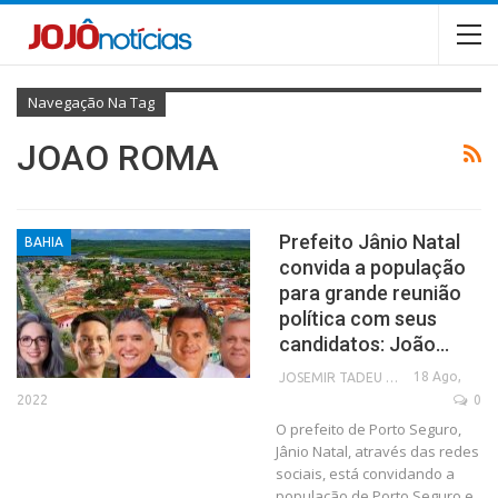
Navegação Na Tag
JOAO ROMA
Prefeito Jânio Natal
BAHIA
convida a população
para grande reunião
política com seus
candidatos: João…
18 Ago,
JOSEMIR TADEU FONSECA
2022
0
O prefeito de Porto Seguro,
Jânio Natal, através das redes
sociais, está convidando a
população de Porto Seguro e