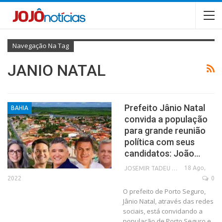
Navegação Na Tag
JANIO NATAL
Prefeito Jânio Natal
BAHIA
convida a população
para grande reunião
política com seus
candidatos: João…
18 Ago,
JOSEMIR TADEU FONSECA
2022
0
O prefeito de Porto Seguro,
Jânio Natal, através das redes
sociais, está convidando a
população de Porto Seguro e