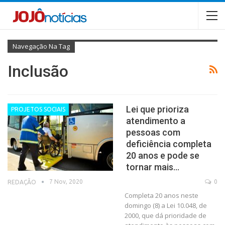
Navegação Na Tag
Inclusão
Lei que prioriza
PROJETOS SOCIAIS
atendimento a
pessoas com
deficiência completa
20 anos e pode se
tornar mais…
7 Nov, 2020
0
REDAÇÃO
Completa 20 anos neste
domingo (8) a Lei 10.048, de
2000, que dá prioridade de