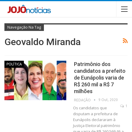
Navegação Na Tag
Geovaldo Miranda
Patrimônio dos
POLÍTICA
candidatos a prefeito
de Eunápolis varia de
R$ 260 mil a R$ 7
milhões
9 Out, 2020
REDAÇÃO
1
Os candidatos que
disputam a prefeitura de
Eunápolis declararam à
Justiça Eleitoral patrimônio
que varia de R$ 260.569,46 a