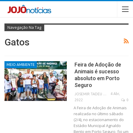
Navegação Na Tag
Gatos
Feira de Adoção de
MEIO AMBIENTE
Animais é sucesso
absoluto em Porto
Seguro
4 Abr,
JOSEMIR TADEU FONSECA
2022
0
A Feira de Adoção de Animais
realizada no último sábado
(2/4), no estacionamento do
Estádio Municipal Agnaldo
Bento em Porto Seguro, foi um